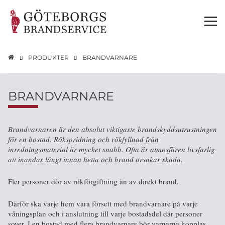
PRODUKTER
BRANDVARNARE
BRANDVARNARE
Brandvarnaren är den absolut viktigaste brandskyddsutrustningen
för en bostad. Rökspridning och rökfyllnad från
inredningsmaterial är mycket snabb. Ofta är atmosfären livsfarlig
att inandas långt innan hetta och brand orsakar skada.
Fler personer dör av rökförgiftning än av direkt brand.
Därför ska varje hem vara försett med brandvarnare på varje
våningsplan och i anslutning till varje bostadsdel där personer
sover. I en bostad med flera brandvarnare bör varnarna kopplas