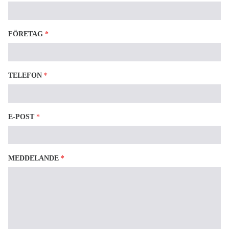
*
FÖRETAG
*
TELEFON
*
E-POST
*
MEDDELANDE