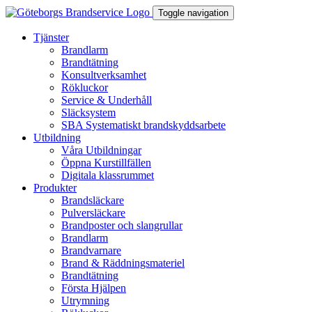
Toggle navigation
Tjänster
Brandlarm
Brandtätning
Konsultverksamhet
Rökluckor
Service & Underhåll
Släcksystem
SBA Systematiskt brandskyddsarbete
Utbildning
Våra Utbildningar
Öppna Kurstillfällen
Digitala klassrummet
Produkter
Brandsläckare
Pulversläckare
Brandposter och slangrullar
Brandlarm
Brandvarnare
Brand & Räddningsmateriel
Brandtätning
Första Hjälpen
Utrymning