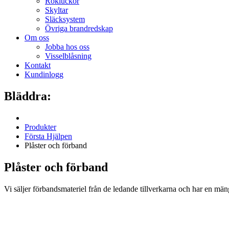
Rökluckor
Skyltar
Släcksystem
Övriga brandredskap
Om oss
Jobba hos oss
Visselblåsning
Kontakt
Kundinlogg
Bläddra:
Produkter
Första Hjälpen
Plåster och förband
Plåster och förband
Vi säljer förbandsmateriel från de ledande tillverkarna och har en mä