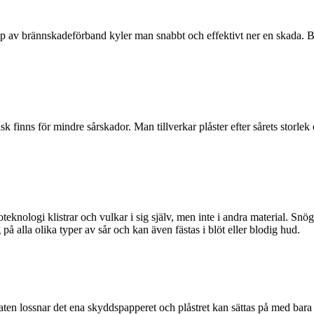
lp av brännskadeförband kyler man snabbt och effektivt ner en skada. 
 risk finns för mindre sårskador. Man tillverkar plåster efter sårets sto
eknologi klistrar och vulkar i sig själv, men inte i andra material. Snög
på alla olika typer av sår och kan även fästas i blöt eller blodig hud.
aten lossnar det ena skyddspapperet och plåstret kan sättas på med bara