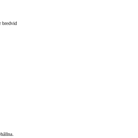
r bredvid
hållna.