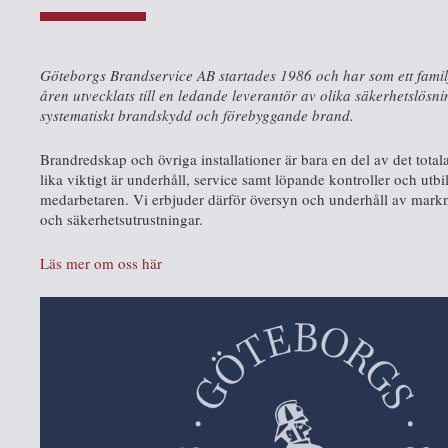
Göteborgs Brandservice AB startades 1986 och har som ett famil
åren utvecklats till en ledande leverantör av olika säkerhetslösn
systematiskt brandskydd och förebyggande brand.
Brandredskap och övriga installationer är bara en del av det total
lika viktigt är underhåll, service samt löpande kontroller och utb
medarbetaren. Vi erbjuder därför översyn och underhåll av mark
och säkerhetsutrustningar.
Läs mer om oss här