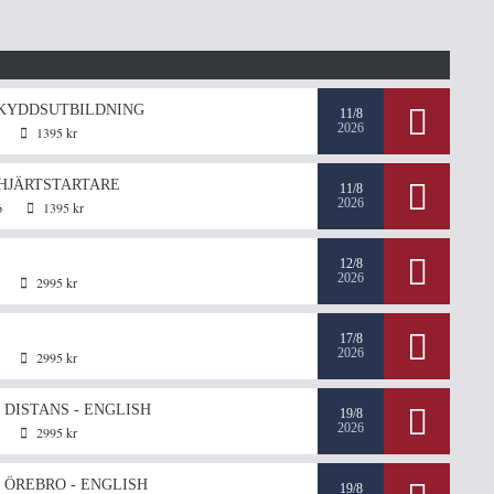
KYDDSUTBILDNING
11/8
2026
1395 kr
HJÄRTSTARTARE
11/8
2026
6
1395 kr
12/8
2026
2995 kr
17/8
2026
2995 kr
 DISTANS - ENGLISH
19/8
2026
2995 kr
 ÖREBRO - ENGLISH
19/8