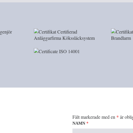
Fält markerade med en
*
är obli
*
NAMN