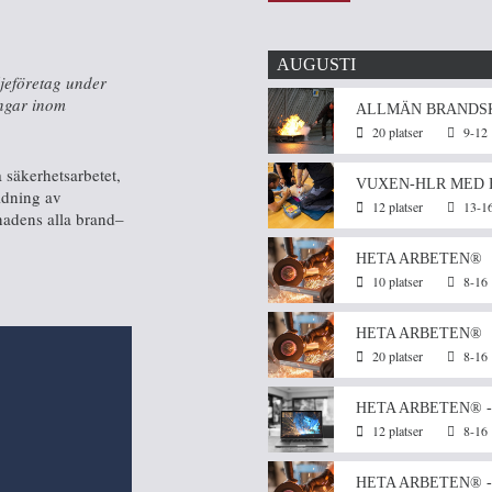
AUGUSTI
jeföretag under
ingar inom
ALLMÄN BRANDS
20 platser
9-12
a säkerhetsarbetet,
VUXEN-HLR MED 
ildning av
12 platser
13-1
nadens alla brand–
HETA ARBETEN®
10 platser
8-16
HETA ARBETEN®
20 platser
8-16
HETA ARBETEN® -
12 platser
8-16
HETA ARBETEN® -