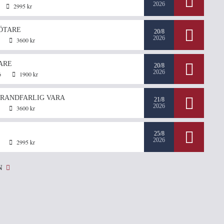
2026
2995 kr
ÖTARE
20/8
2026
3600 kr
ARE
20/8
2026
6
1900 kr
RANDFARLIG VARA
21/8
2026
3600 kr
25/8
2026
2995 kr
N