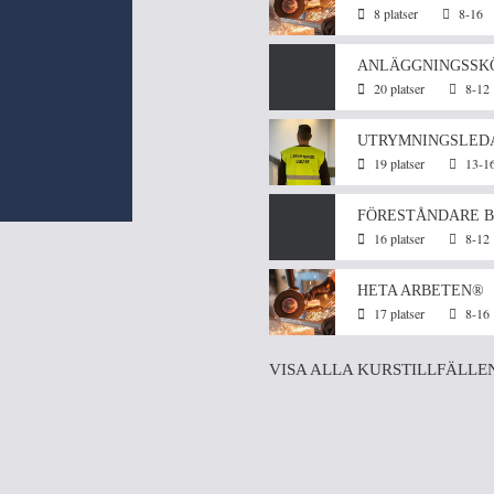
8 platser
8-16
ANLÄGGNINGSSK
20 platser
8-12
UTRYMNINGSLED
19 platser
13-1
FÖRESTÅNDARE B
16 platser
8-12
HETA ARBETEN®
17 platser
8-16
VISA ALLA KURSTILLFÄLLE