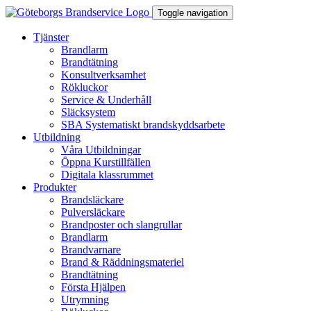
Toggle navigation
Tjänster
Brandlarm
Brandtätning
Konsultverksamhet
Rökluckor
Service & Underhåll
Släcksystem
SBA Systematiskt brandskyddsarbete
Utbildning
Våra Utbildningar
Öppna Kurstillfällen
Digitala klassrummet
Produkter
Brandsläckare
Pulversläckare
Brandposter och slangrullar
Brandlarm
Brandvarnare
Brand & Räddningsmateriel
Brandtätning
Första Hjälpen
Utrymning