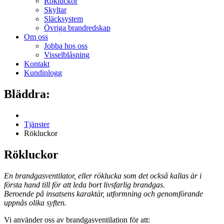
Rökluckor
Skyltar
Släcksystem
Övriga brandredskap
Om oss
Jobba hos oss
Visselblåsning
Kontakt
Kundinlogg
Bläddra:
Tjänster
Rökluckor
Rökluckor
En brandgasventilator, eller röklucka som det också kallas är i
första hand till för att leda bort livsfarlig brandgas.
Beroende på insatsens karaktär, utformning och genomförande
uppnås olika syften.
Vi använder oss av brandgasventilation för att: