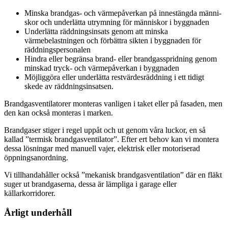
Minska brandgas- och värmepåverkan på innestängda män­­ni­
skor och underlätta utrymning för människor i byggnaden
Underlätta räddningsinsats genom att minska
värmebelastningen och förbättra sikten i byggnaden för
räddnings­personalen
Hindra eller begränsa brand- eller brandgasspridning genom
minskad tryck- och värmepåverkan i byggnaden
Möjliggöra eller underlätta restvärdesräddning i ett tidigt
skede av räddningsinsatsen.
Brandgasventilatorer monteras vanligen i taket eller på fasaden, men
den kan också monteras i marken.
Brandgaser stiger i regel uppåt och ut genom våra luckor, en så
kallad ”termisk brandgasventilator”. Efter ert behov kan vi montera
dessa lösningar med manuell vajer, elektrisk eller motoriserad
öppningsanordning.
Vi tillhandahåller också ”mekanisk brandgasventilation” där en fläkt
suger ut brandgaserna, dessa är lämpliga i garage eller
källarkorridorer.
Årligt underhåll