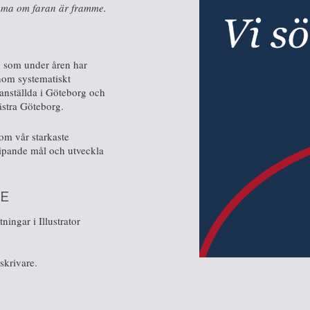
rymma om faran är framme.
g som under åren har
inom systematiskt
anställda i Göteborg och
ästra Göteborg.
 som vår starkaste
ripande mål och utveckla
RE
ingar i Illustrator
skrivare.