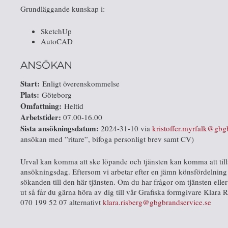
Grundläggande kunskap i:
SketchUp
AutoCAD
ANSÖKAN
Start:
Enligt överenskommelse
Plats:
Göteborg
Omfattning:
Heltid
Arbetstider:
07.00-16.00
Sista ansökningsdatum:
2024-31-10 via
kristoffer.myrfalk@gbg
ansökan med ”ritare”, bifoga personligt brev samt CV)
Urval kan komma att ske löpande och tjänsten kan komma att tills
ansökningsdag. Eftersom vi arbetar efter en jämn könsfördelning 
sökanden till den här tjänsten. Om du har frågor om tjänsten elle
ut så får du gärna höra av dig till vår Grafiska formgivare Klara
070 199 52 07 alternativt
klara.risberg@gbgbrandservice.se