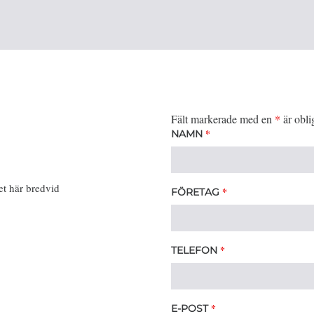
Fält markerade med en
*
är obli
*
NAMN
et här bredvid
*
FÖRETAG
*
TELEFON
*
E-POST