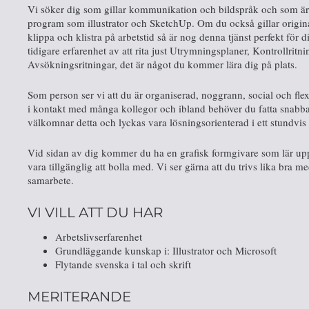
Vi söker dig som gillar kommunikation och bildspråk och som är v
program som illustrator och SketchUp. Om du också gillar original
klippa och klistra på arbetstid så är nog denna tjänst perfekt för 
tidigare erfarenhet av att rita just Utrymningsplaner, Kontrollritn
Avsökningsritningar, det är något du kommer lära dig på plats.
Som person ser vi att du är organiserad, noggrann, social och 
i kontakt med många kollegor och ibland behöver du fatta snabba 
välkomnar detta och lyckas vara lösningsorienterad i ett stundvis
Vid sidan av dig kommer du ha en grafisk formgivare som lär 
vara tillgänglig att bolla med. Vi ser gärna att du trivs lika bra
samarbete.
VI VILL ATT DU HAR
Arbetslivserfarenhet
Grundläggande kunskap i: Illustrator och Microsoft
Flytande svenska i tal och skrift
MERITERANDE