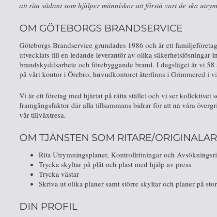
att rita sådant som hjälper människor att förstå vart de ska ut
OM GÖTEBORGS BRANDSERVICE
Göteborgs Brandservice grundades 1986 och är ett familjeföreta
utvecklats till en ledande leverantör av olika säkerhetslösningar 
brandskyddsarbete och förebyggande brand. I dagsläget är vi 58 
på vårt kontor i Örebro, huvudkontoret återfinns i Grimmered i v
Vi är ett företag med hjärtat på rätta stället och vi ser kollektivet
framgångsfaktor där alla tillsammans bidrar för att nå våra överg
vår tillväxtresa.
OM TJÄNSTEN SOM RITARE/ORIGINALA
Rita Utrymningsplaner, Kontrollritningar och Avsökningsritn
Trycka skyltar på plåt och plast med hjälp av press
Trycka västar
Skriva ut olika planer samt större skyltar och planer på stor
DIN PROFIL