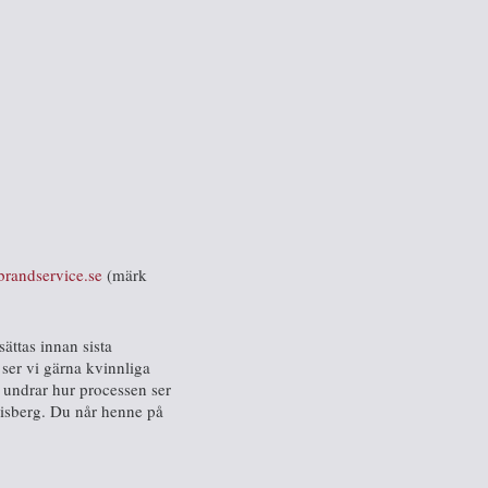
brandservice.se
(märk
ättas innan sista
ser vi gärna kvinnliga
r undrar hur processen ser
 Risberg. Du når henne på