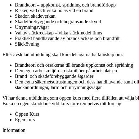
Brandteori – uppkomst, spridning och brandförlopp
Risker, vad och vilka hotas vid en brand
Skador, skadeverkan
Skadeförebyggande och begränsande skydd
Utrymningsvägar
Val av släckredskap – vilka släckmedel finns
Praktiskt handhavande av brandsläckare och brandfilt
Släckövning
Efter avslutad utbildning skall kursdeltagarna ha kunskap om:
Brandteori och orsakerna till brands uppkomst och spridning
Den egna arbetsmiljön – riskmiljöer på arbetsplatsen
Brand- och skadeförebyggande åtgärder
Den egna säkerhetsutrustningen och dess handhavande samt oli
släckanordningar, larm och utrymningsvägar
Vi har denna utbildning som öppen kurs med flera tillfällen att välja b
Boka en egen skräddarskydd kurs för exempelvis ditt företag
Öppen Kurs
Egen kurs
Information