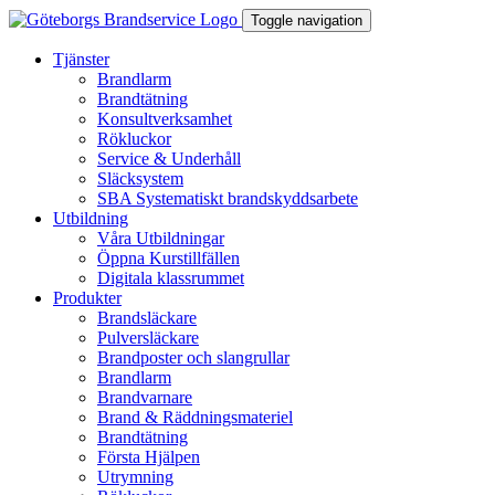
Toggle navigation
Tjänster
Brandlarm
Brandtätning
Konsultverksamhet
Rökluckor
Service & Underhåll
Släcksystem
SBA Systematiskt brandskyddsarbete
Utbildning
Våra Utbildningar
Öppna Kurstillfällen
Digitala klassrummet
Produkter
Brandsläckare
Pulversläckare
Brandposter och slangrullar
Brandlarm
Brandvarnare
Brand & Räddningsmateriel
Brandtätning
Första Hjälpen
Utrymning