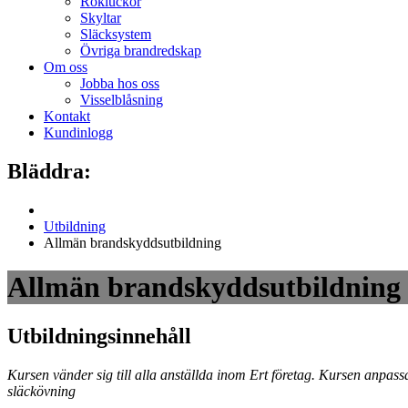
Rökluckor
Skyltar
Släcksystem
Övriga brandredskap
Om oss
Jobba hos oss
Visselblåsning
Kontakt
Kundinlogg
Bläddra:
Utbildning
Allmän brandskyddsutbildning
Allmän brandskyddsutbildning
Utbildningsinnehåll
Kursen vänder sig till alla anställda inom Ert företag. Kursen anpassa
släckövning