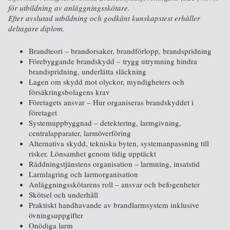
för utbildning av anläggningsskötare.
Efter avslutad utbildning och godkänt kunskapstest erhåller
deltagare diplom.
Brandteori – brandorsaker, brandförlopp, brandspridning
Förebyggande brandskydd – trygg utrymning hindra
brandspridning, underlätta släckning
Lagen om skydd mot olyckor, myndigheters och
försäkringsbolagens krav
Företagets ansvar – Hur organiseras brandskyddet i
företaget
Systemuppbyggnad – detektering, larmgivning,
centralapparater, larmöverföring
Alternativa skydd, tekniska byten, systemanpassning till
risker. Lönsamhet genom tidig upptäckt
Räddningstjänstens organisation – larmning, insatstid
Larmlagring och larmorganisation
Anläggningsskötarens roll – ansvar och befogenheter
Skötsel och underhåll
Praktiskt handhavande av brandlarmsystem inklusive
övningsuppgifter
Onödiga larm