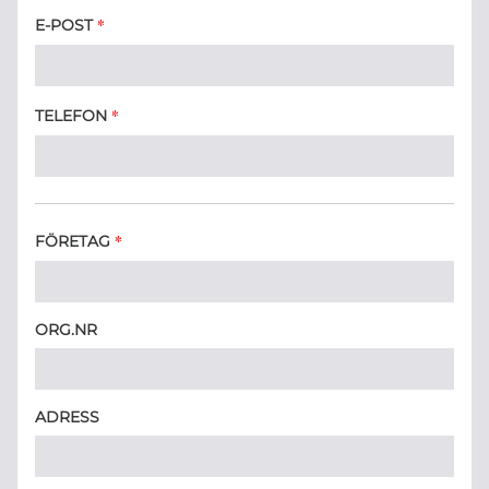
*
E-POST
*
TELEFON
*
FÖRETAG
ORG.NR
ADRESS