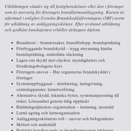
Utbildningen vänder sig till fastighetsskötare eller den i företaget
som är ansvarig för företagets brandlarmsanläggning. Kursen är
utformad i enlighet Svenska Brandskyddsföreningens (SBF) norm
för utbildning av anläggningsskötare. Efter avslutad utbildning
och godkänt kunskapstest erhåller deltagare diplom.
Brandteori – brandorsaker, brandförlopp, brandspridning
Förebyggande brandskydd – trygg utrymning hindra
brandspridning, underlätta släckning
Lagen om skydd mot olyckor, myndigheters och
försäkringsbolagens krav
Företagets ansvar – Hur organiseras brandskyddet i
företaget
Systemuppbyggnad – detektering, larmgivning,
centralapparater, larmöverföring
Alternativa skydd, tekniska byten, systemanpassning till
risker. Lönsamhet genom tidig upptäckt
Räddningstjänstens organisation – larmning, insatstid
Larml agring och larmorganisation
Anläggningsskötarens roll – ansvar och befogenheter
Skötsel och underhåll
Praktiskt handhavande av brandlarmsystem inklusive