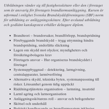
Utbildningen vänder sig till fastighetsskötare eller den i företaget
som är ansvarig för företagets brandlarmsanläggning. Kursen är
utformad i enlighet Svenska Brandskyddsföreningens (SBF) norm
för utbildning av anläggningsskötare. Efter avslutad utbildning
och godkänt kunskapstest erhåller deltagare diplom.
Brandteori – brandorsaker, brandförlopp, brandspridning
Förebyggande brandskydd – trygg utrymning hindra
brandspridning, underlätta släckning
Lagen om skydd mot olyckor, myndigheters och
försäkringsbolagens krav
Företagets ansvar – Hur organiseras brandskyddet i
företaget
Systemuppbyggnad – detektering, larmgivning,
centralapparater, larmöverföring
Alternativa skydd, tekniska byten, systemanpassning till
risker. Lönsamhet genom tidig upptäckt
Räddningstjänstens organisation – larmning, insatstid
Larml agring och larmorganisation
Anläggningsskötarens roll – ansvar och befogenheter
Skötsel och underhåll
Praktiskt handhavande av brandlarmsystem inklusive