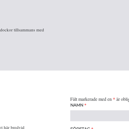
rdockor tillsammans med
Fält markerade med en
*
är obli
*
NAMN
et här bredvid
*
FÖRETAG