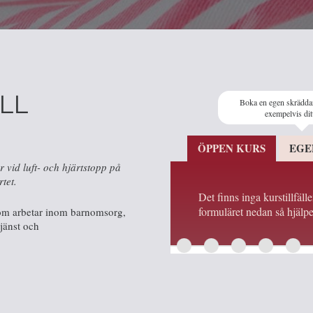
LL
Boka en egen skrädda
exempelvis dit
ÖPPEN KURS
EGE
r vid luft- och hjärtstopp på
tet.
Det finns inga kurstillfäll
formuläret nedan så hjälpe
som arbetar inom barnomsorg,
jänst och