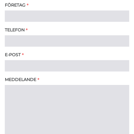
*
FÖRETAG
*
TELEFON
*
E-POST
*
MEDDELANDE