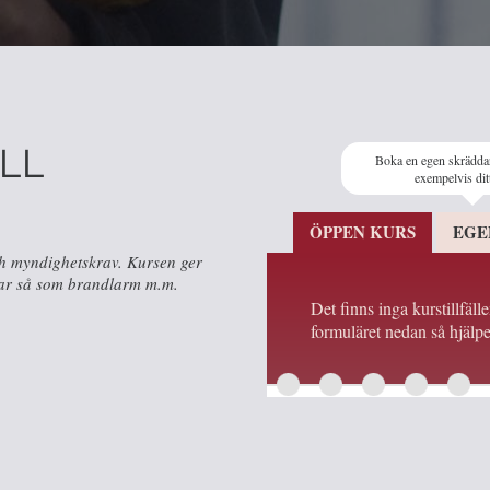
LL
Boka en egen skrädda
exempelvis dit
ÖPPEN KURS
EGE
ch myndighetskrav. Kursen ger
erar så som brandlarm m.m.
Det finns inga kurstillfäll
formuläret nedan så hjälpe