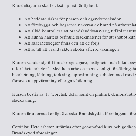
Kursdeltagarna skall också uppnå färdighet i:
Att bedöma risker för person och egendomsskador
Att förebygga och begränsa riskerna av brand på arbetspla
Att alltid kontrollera att brandskyddsansvarig utfärdat svets
Att kunna hantera befintlig släckmateriel för att snabbt 
Att säkerhetsregler finns och att de följs
Att se till att brandvakten sköter efterbevakningen
Kursen vänder sig till försäkringstagare, fastighets- och lokalan
utför ”heta arbeten”. Med heta arbeten menas enligt försäkringsb
bearbetning, lödning, torkning, uppvärmning, arbeten med ronde
förorsaka uppvärmning eller gnistbildning.
Kursen består av 11 teoretisk delar samt en praktisk demonstrat
släckövning.
Kursen är utformad enligt Svenska Brandskydds föreningens föresk
Certifikat Heta arbeten utfärdas efter genomförd kurs och godk
Brandskyddsföreningen.