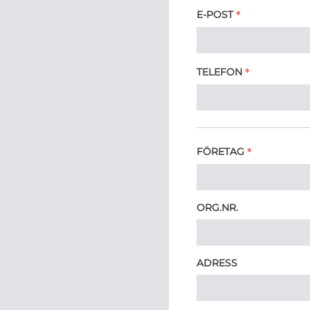
*
E-POST
*
TELEFON
*
FÖRETAG
ORG.NR.
ADRESS