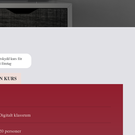
rskydd kurs för
t företag
N KURS
Digitalt klassrum
20 personer