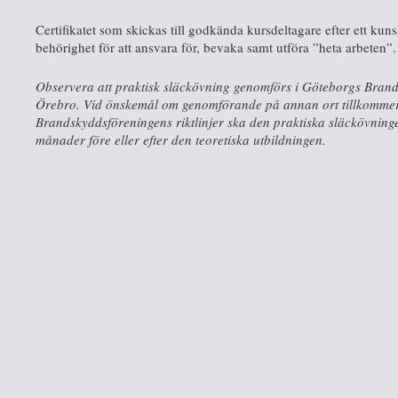
Certifikatet som skickas till godkända kursdeltagare efter ett kunsk
behörighet för att ansvara för, bevaka samt utföra ”heta arbeten”.
Observera att praktisk släckövning genomförs i Göteborgs Brands
Örebro. Vid önskemål om genomförande på annan ort tillkommer s
Brandskyddsföreningens riktlinjer ska den praktiska släckövnin
månader före eller efter den teoretiska utbildningen.