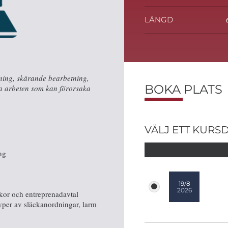
LÄNGD
sning, skärande bearbetning,
BOKA PLATS
ga arbeten som kan förorsaka
VÄLJ ETT KURS
ng
19/8
2026
kor och entreprenadavtal
per av släckanordningar, larm