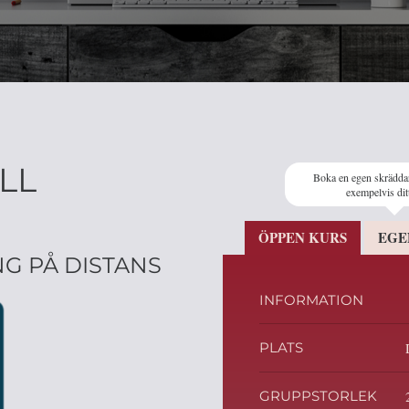
LL
Boka en egen skrädda
exempelvis dit
ÖPPEN KURS
EGE
G PÅ DISTANS
INFORMATION
PLATS
GRUPPSTORLEK