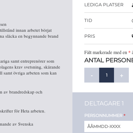
LEDIGA PLATSER
TID
tsen
tillstånd innan arbetet börjat
kunna släcka en begynnande brand
PRIS
Fält markerade med en
*
ä
ANTAL PERSON
svariga samt entreprenörer som
olagens krav svetsning, skärande
ll samt övriga arbeten som kan
-
+
ion av brandredskap och
DELTAGARE 1
rifter för Heta arbeten.
*
PERSONNUMMER
ännande av Svenska