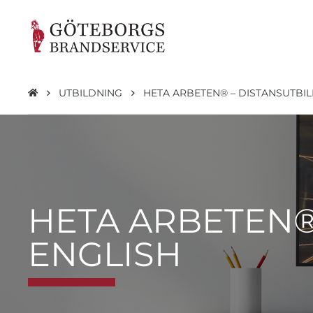
UTBILDNING
HETA ARBETEN® – DISTANSUTBIL
HETA ARBETEN®
ENGLISH