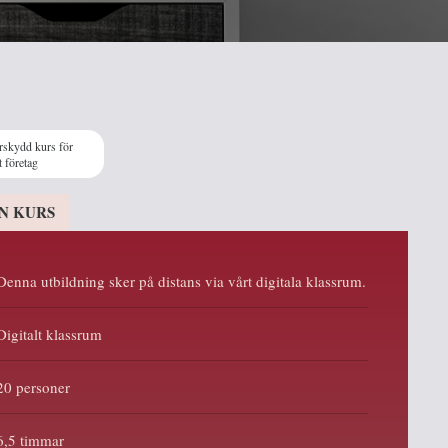
rskydd kurs för
t företag
N KURS
Denna utbildning sker på distans via vårt digitala klassrum.
Digitalt klassrum
20 personer
6,5 timmar