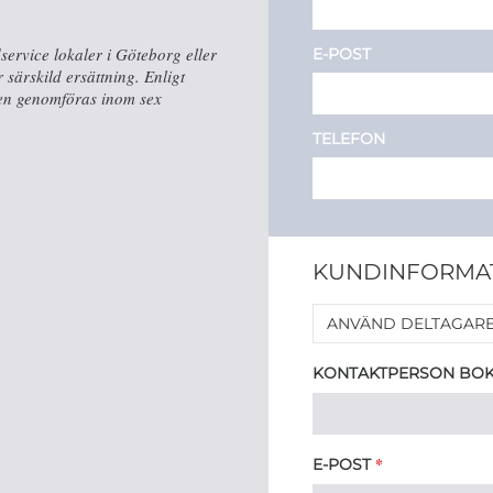
ervice lokaler i Göteborg eller
E-POST
ärskild ersättning. Enligt
gen genomföras inom sex
TELEFON
KUNDINFORMA
ANVÄND DELTAGARE
KONTAKTPERSON BO
*
E-POST