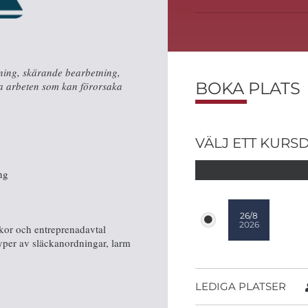
sning, skärande bearbetning,
BOKA PLATS
ga arbeten som kan förorsaka
VÄLJ ETT KURS
ng
26/8
2026
kor och entreprenadavtal
per av släckanordningar, larm
LEDIGA PLATSER