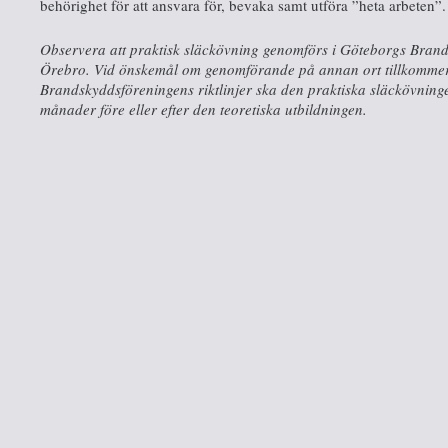
behörighet för att ansvara för, bevaka samt utföra ”heta arbeten”.
Observera att praktisk släckövning genomförs i Göteborgs Brands
Örebro. Vid önskemål om genomförande på annan ort tillkommer s
Brandskyddsföreningens riktlinjer ska den praktiska släckövnin
månader före eller efter den teoretiska utbildningen.