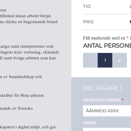
TID
tsen
tillstånd innan arbetet börjat
kunna släcka en begynnande brand
PRIS
Fält markerade med en
*
ä
ANTAL PERSON
svariga samt entreprenörer som
olagens krav svetsning, skärande
ll samt övriga arbeten som kan
-
+
ion av brandredskap och
DELTAGARE 1
rifter för Heta arbeten.
*
PERSONNUMMER
ännande av Svenska
NAMN
apstest i digital miljö, och ger