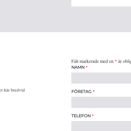
Fält markerade med en
*
är obli
*
NAMN
et här bredvid
*
FÖRETAG
*
TELEFON