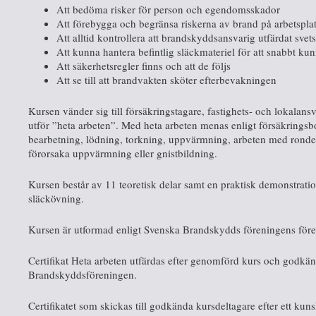
Att bedöma risker för person och egendomsskador
Att förebygga och begränsa riskerna av brand på arbetspla
Att alltid kontrollera att brandskyddsansvarig utfärdat svets
Att kunna hantera befintlig släckmateriel för att snabbt 
Att säkerhetsregler finns och att de följs
Att se till att brandvakten sköter efterbevakningen
Kursen vänder sig till försäkringstagare, fastighets- och lokalan
utför ”heta arbeten”. Med heta arbeten menas enligt försäkringsb
bearbetning, lödning, torkning, uppvärmning, arbeten med ronde
förorsaka uppvärmning eller gnistbildning.
Kursen består av 11 teoretisk delar samt en praktisk demonstrat
släckövning.
Kursen är utformad enligt Svenska Brandskydds föreningens föresk
Certifikat Heta arbeten utfärdas efter genomförd kurs och godk
Brandskyddsföreningen.
Certifikatet som skickas till godkända kursdeltagare efter ett kunsk