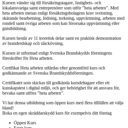
Kursen vänder sig till försäkringstagare, fastighets- och
lokalansvariga samt entreprenörer som utför ”heta arbeten”. Med
heta arbeten menas enligt försäkringsbolagens krav svetsning,
skärande bearbetning, lödning, torkning, uppvärmning, arbeten med
rondell samt övriga arbeten som kan förorsaka uppvärmning eller
gnistbildning.
Kursen består av 11 teoretisk delar samt en praktisk demonstration
av brandredskap och släckövning.
Kursen är utformad enligt Svenska Brandskydds föreningens
föreskrifter för Heta arbeten.
Certifikat Heta arbeten utfärdas efter genomförd kurs och
godkännande av Svenska Brandskyddsföreningen.
Certifikatet som skickas till godkända kursdeltagare efter ett
kunskapstest i digital miljö, och ger behörighet för att ansvara för,
bevaka samt utföra ”heta arbeten”.
Vi har denna utbildning som öppen kurs med flera tillfällen att välja
bland!
Boka en egen skräddarskydd kurs för exempelvis ditt företag
Öppen Kurs
Egen kurs