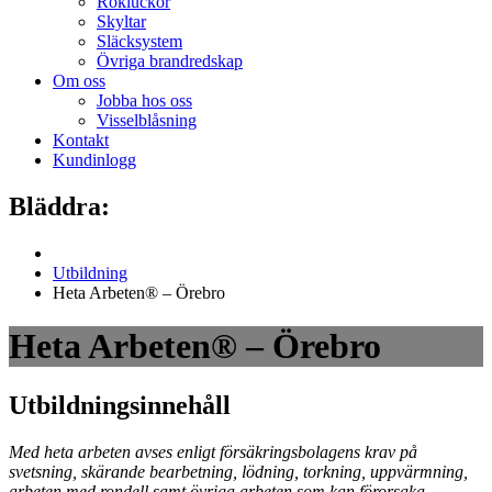
Rökluckor
Skyltar
Släcksystem
Övriga brandredskap
Om oss
Jobba hos oss
Visselblåsning
Kontakt
Kundinlogg
Bläddra:
Utbildning
Heta Arbeten® – Örebro
Heta Arbeten® – Örebro
Utbildningsinnehåll
Med heta arbeten avses enligt försäkringsbolagens krav på
svetsning, skärande bearbetning, lödning, torkning, uppvärmning,
arbeten med rondell samt övriga arbeten som kan förorsaka