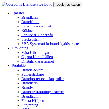
Toggle navigation
Tjänster
Brandlarm
Brandtätning
Konsultverksamhet
Rökluckor
Service & Underhåll
Släcksystem
SBA Systematiskt brandskyddsarbete
Utbildning
Våra Utbildningar
Öppna Kurstillfällen
Digitala klassrummet
Produkter
Brandsläckare
Pulversläckare
Brandposter och slangrullar
Brandlarm
Brandvarnare
Brand & Räddningsmateriel
Brandtätning
Första Hjälpen
Utrymning