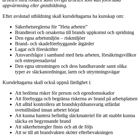
uppvärmning eller gnistbildning.
Efter avslutad utbildning skall kursdeltagarna ha kunskap om:
Säkerhetsreglerna för ”Heta arbeten”
Brandteori och orsakerna till brands uppkomst och spridning
Den egna arbetsmiljön – riskmiljöer
Brand- och skadeförebyggande åtgärder
Lagar och föreskrifter
Ansvarsfrågor i samband med heta arbeten, försäkringsvillkor
och entreprenadavtal
Den egna utrustningen och dess handhavande samt olika
typer av släckanordningar, larm och utrymningsvägar
Kursdeltagarna skall också uppnå färdighet i:
Att bedöma risker för person och egendomsskador
Att förebygga och begränsa riskerna av brand på arbetsplatsen
Att alltid kontrollera att brandskyddsansvarig utfärdat
svetstillstånd innan arbetet börjat
Att kunna hantera befintlig släckmateriel för att snabbt kunna
släcka en begynnande brand
Att säkerhetsregler finns och att de följs
Att se till att brandvakten sköter efterbevakningen