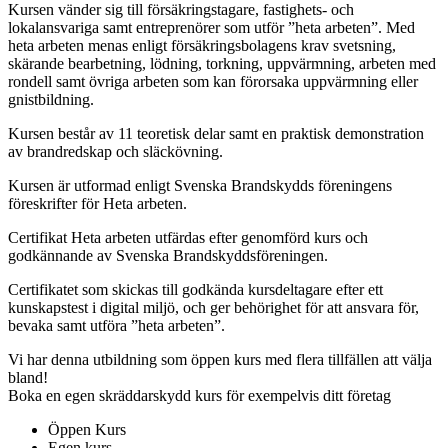
Kursen vänder sig till försäkringstagare, fastighets- och
lokalansvariga samt entreprenörer som utför ”heta arbeten”. Med
heta arbeten menas enligt försäkringsbolagens krav svetsning,
skärande bearbetning, lödning, torkning, uppvärmning, arbeten med
rondell samt övriga arbeten som kan förorsaka uppvärmning eller
gnistbildning.
Kursen består av 11 teoretisk delar samt en praktisk demonstration
av brandredskap och släckövning.
Kursen är utformad enligt Svenska Brandskydds föreningens
föreskrifter för Heta arbeten.
Certifikat Heta arbeten utfärdas efter genomförd kurs och
godkännande av Svenska Brandskyddsföreningen.
Certifikatet som skickas till godkända kursdeltagare efter ett
kunskapstest i digital miljö, och ger behörighet för att ansvara för,
bevaka samt utföra ”heta arbeten”.
Vi har denna utbildning som öppen kurs med flera tillfällen att välja
bland!
Boka en egen skräddarskydd kurs för exempelvis ditt företag
Öppen Kurs
Egen kurs