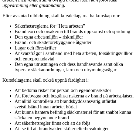
uppvärmning eller gnistbildning.
Efter avslutad utbildning skall kursdeltagarna ha kunskap om:
Säkerhetsreglerna för ”Heta arbeten”
Brandteori och orsakerna till brands uppkomst och spridning
Den egna arbetsmiljön – riskmiljöer
Brand- och skadeförebyggande åtgärder
Lagar och föreskrifter
Ansvarsfrågor i samband med heta arbeten, försäkringsvillkor
och entreprenadavtal
Den egna utrustningen och dess handhavande samt olika
typer av släckanordningar, larm och utrymningsvägar
Kursdeltagarna skall också uppnå färdighet i:
Att bedöma risker för person och egendomsskador
Att förebygga och begränsa riskerna av brand på arbetsplatsen
Att alltid kontrollera att brandskyddsansvarig utfärdat
svetstillstånd innan arbetet börjat
Att kunna hantera befintlig släckmateriel för att snabbt kunna
släcka en begynnande brand
Att säkerhetsregler finns och att de följs
Att se till att brandvakten sköter efterbevakningen