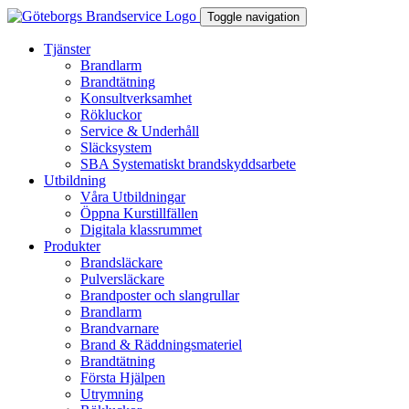
Toggle navigation
Tjänster
Brandlarm
Brandtätning
Konsultverksamhet
Rökluckor
Service & Underhåll
Släcksystem
SBA Systematiskt brandskyddsarbete
Utbildning
Våra Utbildningar
Öppna Kurstillfällen
Digitala klassrummet
Produkter
Brandsläckare
Pulversläckare
Brandposter och slangrullar
Brandlarm
Brandvarnare
Brand & Räddningsmateriel
Brandtätning
Första Hjälpen
Utrymning