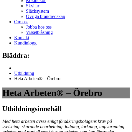
Rökluckor
Skyltar
Släcksystem
Övriga brandredskap
Om oss
Jobba hos oss
Visselblåsning
Kontakt
Kundinlogg
Bläddra:
Utbildning
Heta Arbeten® – Örebro
Heta Arbeten® – Örebro
Utbildningsinnehåll
Med heta arbeten avses enligt försäkringsbolagens krav på
svetsning, skärande bearbetning, lödning, torkning, uppvärmning,
arbeten med rondell samt övriga arbeten som kan förorsaka