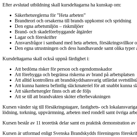
Efter avslutad utbildning skall kursdeltagarna ha kunskap om:
Säkerhetsreglerna för ”Heta arbeten”
Brandteori och orsakerna till brands uppkomst och spridning
Den egna arbetsmiljön – riskmiljöer
Brand- och skadeförebyggande åtgärder
Lagar och föreskrifter
Ansvarsfrågor i samband med heta arbeten, försäkringsvillkor 
Den egna utrustningen och dess handhavande samt olika typer 
Kursdeltagarna skall också uppnå färdighet i:
Att bedöma risker för person och egendomsskador
Att förebygga och begränsa riskerna av brand på arbetsplatsen
Att alltid kontrollera att brandskyddsansvarig utfärdat svetstills
Att kunna hantera befintlig släckmateriel för att snabbt kunna
Att säkerhetsregler finns och att de följs
Att se till att brandvakten sköter efterbevakningen
Kursen vänder sig till försäkringstagare, fastighets- och lokalansvar
lödning, torkning, uppvärmning, arbeten med rondell samt övriga arb
Kursen består av 11 teoretisk delar samt en praktisk demonstration a
Kursen är utformad enligt Svenska Brandskydds föreningens föreskrift