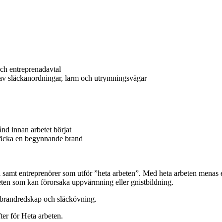
och entreprenadavtal
av släckanordningar, larm och utrymningsvägar
tånd innan arbetet börjat
 släcka en begynnande brand
iga samt entreprenörer som utför ”heta arbeten”. Med heta arbeten menas 
eten som kan förorsaka uppvärmning eller gnistbildning.
v brandredskap och släckövning.
er för Heta arbeten.