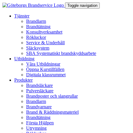
Toggle navigation
Tjänster
Brandlarm
Brandtätning
Konsultverksamhet
Rökluckor
Service & Underhåll
Släcksystem
SBA Systematiskt brandskyddsarbete
Utbildning
Våra Utbildningar
Öppna Kurstillfällen
Digitala klassrummet
Produkter
Brandsläckare
Pulversläckare
Brandposter och slangrullar
Brandlarm
Brandvarnare
Brand & Räddningsmateriel
Brandtätning
Första Hjälpen
Utrymning