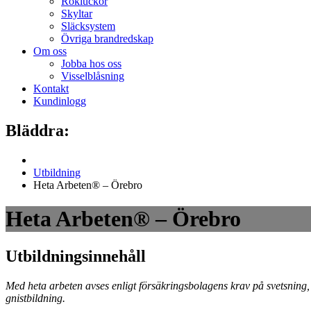
Rökluckor
Skyltar
Släcksystem
Övriga brandredskap
Om oss
Jobba hos oss
Visselblåsning
Kontakt
Kundinlogg
Bläddra:
Utbildning
Heta Arbeten® – Örebro
Heta Arbeten® – Örebro
Utbildningsinnehåll
Med heta arbeten avses enligt försäkringsbolagens krav på svetsning
gnistbildning.