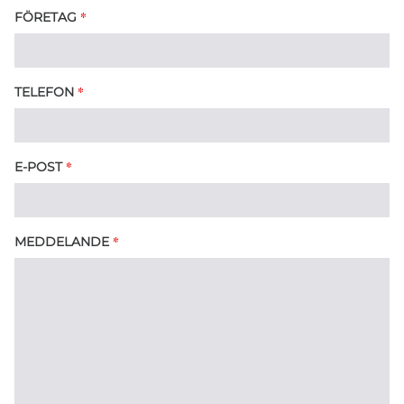
*
FÖRETAG
*
TELEFON
*
E-POST
*
MEDDELANDE