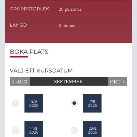
GRUPPSTORLEK
20 personer
LÄNGD
8 timmar
BOKA PLATS
VÄLJ ETT KURSDATUM
AUG
SEPTEMBER
OKT
4/9
7/9
2026
2026
14/9
23/9
2026
2026