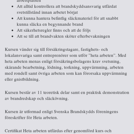
Att alltid kontrollera att brandskyddsansvarig utfärdat
svetstillstånd innan arbetet börjat
Att kunna hantera befintlig släckmateriel för att snabbt
kunna släcka en begynnande brand
Att säkerhetsregler finns och att de följs
Att se till att brandvakten sköter efterbevakningen
Kursen vänder sig till försäkringstagare, fastighets- och
lokalansvariga samt entreprenörer som utför ”heta arbeten”. Med
heta arbeten menas enligt försäkringsbolagens krav svetsning,
skärande bearbetning, lödning, torkning, uppvärmning, arbeten
med rondell samt övriga arbeten som kan förorsaka uppvärmning
eller gnistbildning.
Kursen består av 11 teoretisk delar samt en praktisk demonstration
av brandredskap och släckövning.
Kursen är utformad enligt Svenska Brandskydds föreningens
föreskrifter för Heta arbeten.
Certifikat Heta arbeten utfärdas efter genomförd kurs och