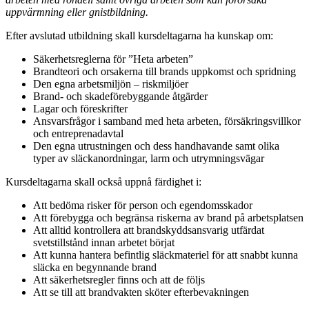
uppvärmning eller gnistbildning.
Efter avslutad utbildning skall kursdeltagarna ha kunskap om:
Säkerhetsreglerna för ”Heta arbeten”
Brandteori och orsakerna till brands uppkomst och spridning
Den egna arbetsmiljön – riskmiljöer
Brand- och skadeförebyggande åtgärder
Lagar och föreskrifter
Ansvarsfrågor i samband med heta arbeten, försäkringsvillkor
och entreprenadavtal
Den egna utrustningen och dess handhavande samt olika
typer av släckanordningar, larm och utrymningsvägar
Kursdeltagarna skall också uppnå färdighet i:
Att bedöma risker för person och egendomsskador
Att förebygga och begränsa riskerna av brand på arbetsplatsen
Att alltid kontrollera att brandskyddsansvarig utfärdat
svetstillstånd innan arbetet börjat
Att kunna hantera befintlig släckmateriel för att snabbt kunna
släcka en begynnande brand
Att säkerhetsregler finns och att de följs
Att se till att brandvakten sköter efterbevakningen