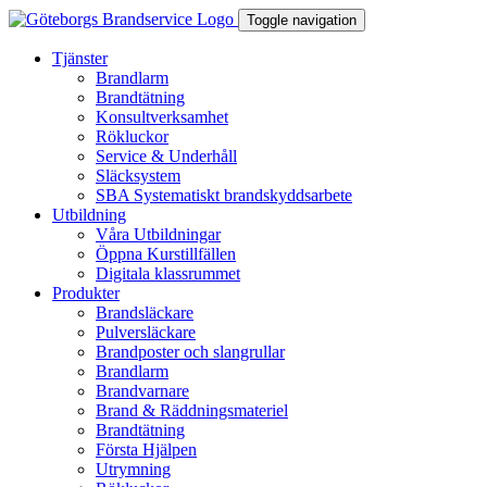
Toggle navigation
Tjänster
Brandlarm
Brandtätning
Konsultverksamhet
Rökluckor
Service & Underhåll
Släcksystem
SBA Systematiskt brandskyddsarbete
Utbildning
Våra Utbildningar
Öppna Kurstillfällen
Digitala klassrummet
Produkter
Brandsläckare
Pulversläckare
Brandposter och slangrullar
Brandlarm
Brandvarnare
Brand & Räddningsmateriel
Brandtätning
Första Hjälpen
Utrymning