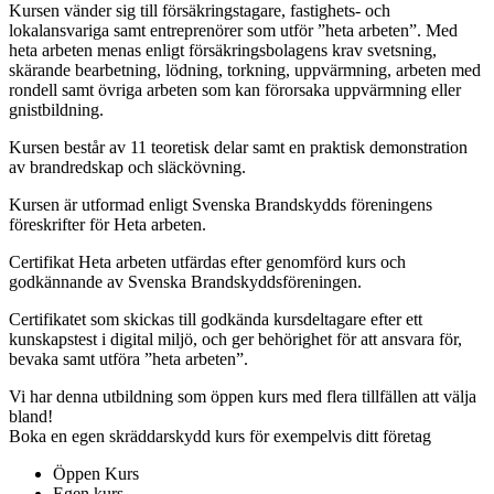
Kursen vänder sig till försäkringstagare, fastighets- och
lokalansvariga samt entreprenörer som utför ”heta arbeten”. Med
heta arbeten menas enligt försäkringsbolagens krav svetsning,
skärande bearbetning, lödning, torkning, uppvärmning, arbeten med
rondell samt övriga arbeten som kan förorsaka uppvärmning eller
gnistbildning.
Kursen består av 11 teoretisk delar samt en praktisk demonstration
av brandredskap och släckövning.
Kursen är utformad enligt Svenska Brandskydds föreningens
föreskrifter för Heta arbeten.
Certifikat Heta arbeten utfärdas efter genomförd kurs och
godkännande av Svenska Brandskyddsföreningen.
Certifikatet som skickas till godkända kursdeltagare efter ett
kunskapstest i digital miljö, och ger behörighet för att ansvara för,
bevaka samt utföra ”heta arbeten”.
Vi har denna utbildning som öppen kurs med flera tillfällen att välja
bland!
Boka en egen skräddarskydd kurs för exempelvis ditt företag
Öppen Kurs
Egen kurs