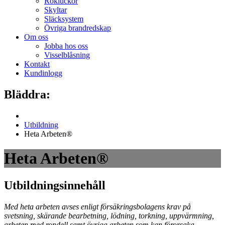
Rökluckor
Skyltar
Släcksystem
Övriga brandredskap
Om oss
Jobba hos oss
Visselblåsning
Kontakt
Kundinlogg
Bläddra:
Utbildning
Heta Arbeten®
Heta Arbeten®
Utbildningsinnehåll
Med heta arbeten avses enligt försäkringsbolagens krav på
svetsning, skärande bearbetning, lödning, torkning, uppvärmning,
arbeten med rondell samt övriga arbeten som kan förorsaka