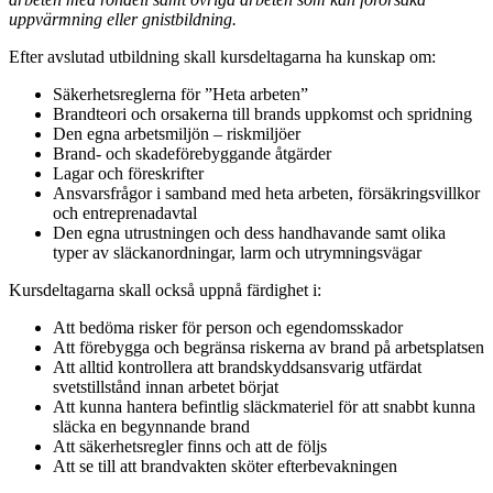
uppvärmning eller gnistbildning.
Efter avslutad utbildning skall kursdeltagarna ha kunskap om:
Säkerhetsreglerna för ”Heta arbeten”
Brandteori och orsakerna till brands uppkomst och spridning
Den egna arbetsmiljön – riskmiljöer
Brand- och skadeförebyggande åtgärder
Lagar och föreskrifter
Ansvarsfrågor i samband med heta arbeten, försäkringsvillkor
och entreprenadavtal
Den egna utrustningen och dess handhavande samt olika
typer av släckanordningar, larm och utrymningsvägar
Kursdeltagarna skall också uppnå färdighet i:
Att bedöma risker för person och egendomsskador
Att förebygga och begränsa riskerna av brand på arbetsplatsen
Att alltid kontrollera att brandskyddsansvarig utfärdat
svetstillstånd innan arbetet börjat
Att kunna hantera befintlig släckmateriel för att snabbt kunna
släcka en begynnande brand
Att säkerhetsregler finns och att de följs
Att se till att brandvakten sköter efterbevakningen