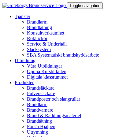
Toggle navigation
Tjänster
Brandlarm
Brandtätning
Konsultverksamhet
Rökluckor
Service & Underhåll
Släcksystem
SBA Systematiskt brandskyddsarbete
Utbildning
Våra Utbildningar
Öppna Kurstillfällen
Digitala klassrummet
Produkter
Brandsläckare
Pulversläckare
Brandposter och slangrullar
Brandlarm
Brandvarnare
Brand & Räddningsmateriel
Brandtätning
Första Hjälpen
Utrymning