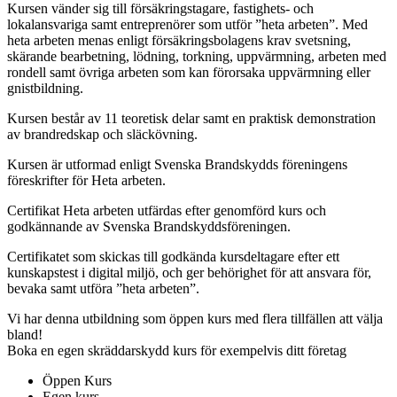
Kursen vänder sig till försäkringstagare, fastighets- och
lokalansvariga samt entreprenörer som utför ”heta arbeten”. Med
heta arbeten menas enligt försäkringsbolagens krav svetsning,
skärande bearbetning, lödning, torkning, uppvärmning, arbeten med
rondell samt övriga arbeten som kan förorsaka uppvärmning eller
gnistbildning.
Kursen består av 11 teoretisk delar samt en praktisk demonstration
av brandredskap och släckövning.
Kursen är utformad enligt Svenska Brandskydds föreningens
föreskrifter för Heta arbeten.
Certifikat Heta arbeten utfärdas efter genomförd kurs och
godkännande av Svenska Brandskyddsföreningen.
Certifikatet som skickas till godkända kursdeltagare efter ett
kunskapstest i digital miljö, och ger behörighet för att ansvara för,
bevaka samt utföra ”heta arbeten”.
Vi har denna utbildning som öppen kurs med flera tillfällen att välja
bland!
Boka en egen skräddarskydd kurs för exempelvis ditt företag
Öppen Kurs
Egen kurs