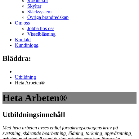
Rökluckor
Skyltar
Släcksystem
Övriga brandredskap
Om oss
Jobba hos oss
Visselblåsning
Kontakt
Kundinlogg
Bläddra:
Utbildning
Heta Arbeten®
Heta Arbeten®
Utbildningsinnehåll
Med heta arbeten avses enligt försäkringsbolagens krav på
svetsning, skärande bearbetning, lödning, torkning, uppvärmning,
arbeten med rondell samt övriga arbeten som kan förorsaka