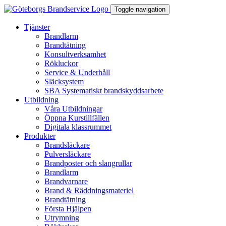
Toggle navigation
Tjänster
Brandlarm
Brandtätning
Konsultverksamhet
Rökluckor
Service & Underhåll
Släcksystem
SBA Systematiskt brandskyddsarbete
Utbildning
Våra Utbildningar
Öppna Kurstillfällen
Digitala klassrummet
Produkter
Brandsläckare
Pulversläckare
Brandposter och slangrullar
Brandlarm
Brandvarnare
Brand & Räddningsmateriel
Brandtätning
Första Hjälpen
Utrymning