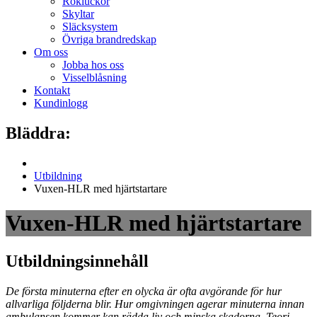
Rökluckor
Skyltar
Släcksystem
Övriga brandredskap
Om oss
Jobba hos oss
Visselblåsning
Kontakt
Kundinlogg
Bläddra:
Utbildning
Vuxen-HLR med hjärtstartare
Vuxen-HLR med hjärtstartare
Utbildningsinnehåll
De första minuterna efter en olycka är ofta avgörande för hur
allvarliga följderna blir. Hur omgivningen agerar minuterna innan
ambulansen kommer kan rädda liv och minska skadorna. Teori