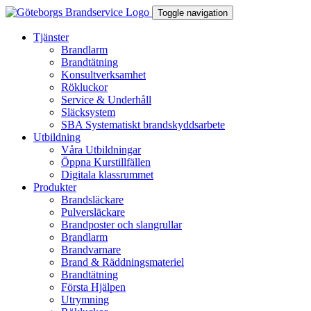
Toggle navigation
Tjänster
Brandlarm
Brandtätning
Konsultverksamhet
Rökluckor
Service & Underhåll
Släcksystem
SBA Systematiskt brandskyddsarbete
Utbildning
Våra Utbildningar
Öppna Kurstillfällen
Digitala klassrummet
Produkter
Brandsläckare
Pulversläckare
Brandposter och slangrullar
Brandlarm
Brandvarnare
Brand & Räddningsmateriel
Brandtätning
Första Hjälpen
Utrymning