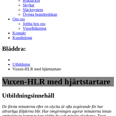
Rökluckor
Skyltar
Släcksystem
Övriga brandredskap
Om oss
Jobba hos oss
Visselblåsning
Kontakt
Kundinlogg
Bläddra:
Utbildning
Vuxen-HLR med hjärtstartare
Vuxen-HLR med hjärtstartare
Utbildningsinnehåll
De första minuterna efter en olycka är ofta avgörande för hur
allvarliga följderna blir. Hur omgivningen agerar minuterna innan
ambulansen kommer kan rädda liv och minska skadorna. Teori